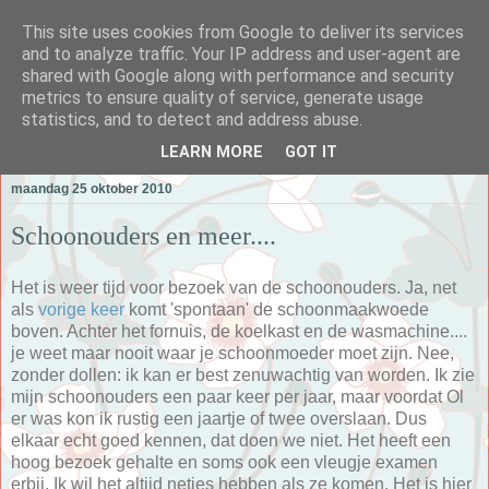
This site uses cookies from Google to deliver its services
and to analyze traffic. Your IP address and user-agent are
shared with Google along with performance and security
metrics to ensure quality of service, generate usage
Alle Dagen Mama
statistics, and to detect and address abuse.
LEARN MORE
GOT IT
maandag 25 oktober 2010
Schoonouders en meer....
Het is weer tijd voor bezoek van de schoonouders. Ja, net
als
vorige keer
komt 'spontaan' de schoonmaakwoede
boven. Achter het fornuis, de koelkast en de wasmachine....
je weet maar nooit waar je schoonmoeder moet zijn. Nee,
zonder dollen: ik kan er best zenuwachtig van worden. Ik zie
mijn schoonouders een paar keer per jaar, maar voordat Ol
er was kon ik rustig een jaartje of twee overslaan. Dus
elkaar echt goed kennen, dat doen we niet. Het heeft een
hoog bezoek gehalte en soms ook een vleugje examen
erbij. Ik wil het altijd netjes hebben als ze komen. Het is hier