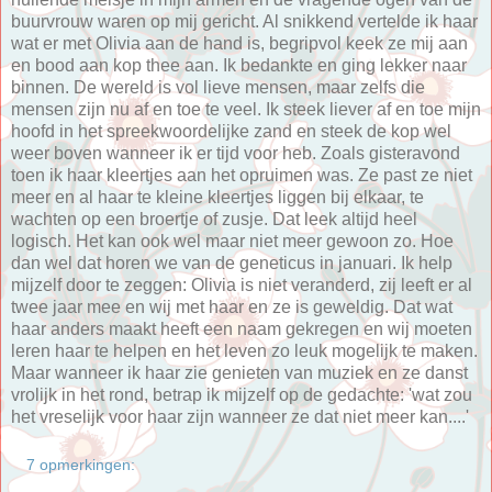
buurvrouw waren op mij gericht. Al snikkend vertelde ik haar
wat er met Olivia aan de hand is, begripvol keek ze mij aan
en bood aan kop thee aan. Ik bedankte en ging lekker naar
binnen. De wereld is vol lieve mensen, maar zelfs die
mensen zijn nu af en toe te veel. Ik steek liever af en toe mijn
hoofd in het spreekwoordelijke zand en steek de kop wel
weer boven wanneer ik er tijd voor heb. Zoals gisteravond
toen ik haar kleertjes aan het opruimen was. Ze past ze niet
meer en al haar te kleine kleertjes liggen bij elkaar, te
wachten op een broertje of zusje. Dat leek altijd heel
logisch. Het kan ook wel maar niet meer gewoon zo. Hoe
dan wel dat horen we van de geneticus in januari. Ik help
mijzelf door te zeggen: Olivia is niet veranderd, zij leeft er al
twee jaar mee en wij met haar en ze is geweldig. Dat wat
haar anders maakt heeft een naam gekregen en wij moeten
leren haar te helpen en het leven zo leuk mogelijk te maken.
Maar wanneer ik haar zie genieten van muziek en ze danst
vrolijk in het rond, betrap ik mijzelf op de gedachte: 'wat zou
het vreselijk voor haar zijn wanneer ze dat niet meer kan....'
7 opmerkingen: