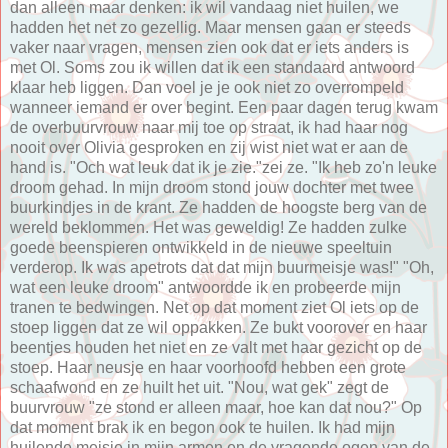
dan alleen maar denken: ik wil vandaag niet huilen, we
hadden het net zo gezellig. Maar mensen gaan er steeds
vaker naar vragen, mensen zien ook dat er iets anders is
met Ol. Soms zou ik willen dat ik een standaard antwoord
klaar heb liggen. Dan voel je je ook niet zo overrompeld
wanneer iemand er over begint. Een paar dagen terug kwam
de overbuurvrouw naar mij toe op straat, ik had haar nog
nooit over Olivia gesproken en zij wist niet wat er aan de
hand is. "Och wat leuk dat ik je zie."zei ze. "Ik heb zo'n leuke
droom gehad. In mijn droom stond jouw dochter met twee
buurkindjes in de krant. Ze hadden de hoogste berg van de
wereld beklommen. Het was geweldig! Ze hadden zulke
goede beenspieren ontwikkeld in de nieuwe speeltuin
verderop. Ik was apetrots dat dat mijn buurmeisje was!" "Oh,
wat een leuke droom" antwoordde ik en probeerde mijn
tranen te bedwingen. Net op dat moment ziet Ol iets op de
stoep liggen dat ze wil oppakken. Ze bukt voorover en haar
beentjes houden het niet en ze valt met haar gezicht op de
stoep. Haar neusje en haar voorhoofd hebben een grote
schaafwond en ze huilt het uit. "Nou, wat gek" zegt de
buurvrouw "ze stond er alleen maar, hoe kan dat nou?" Op
dat moment brak ik en begon ook te huilen. Ik had mijn
huilende meisje in mijn armen en de vragende ogen van de