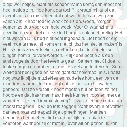
altijd wel netjes, maar als schoonmama komt, dan moet het
heel netjes zijn. Hoe komt dat toch? Ik vraag mij af of dat
overal zo is en misschien dat dat wel helemaal weg zou
vallen als ik haar iedere week zou zien. Goed, morgen
komen ze dus voor een hele week. Voor Ol waanzinnig
gezellig en voor lief in deze tijd hoop ik ook heel prettig. Het
nieuws van Ol is nog niet echt ingedaald. Lief heeft er erg
veel moeite mee, hij komt er niet bij dat het niet 'te maken' is.
Hij is soms zo verdrietig en gebroken dat de dagelijkse
dingen hem al te veel worden. Ik lijk een beetje als een
struisvogeltje door het leven te gaan. Samen met Ol doe ik
leuke dingen en probeer er niet te veel aan te denken. Soms
werkt dat heel goed en soms gaat dat helemaal mis. Laatst
nog was ik bij de muziekles en na de les komt een van de
moeders naar mij toe en zegt dat ze 'het' van Olivia heeft
gehoord. Dat ze vreselijk heeft moeten huilen toen ze het
hoorde en dat haar man haar heeft kunnen troosten met de
woorden: "ze leeft tenminste nog". Ik wist niet hoe ik daarop
moest reageren, ik wilde iets zeggen maar kwam niet verder
dan een paar schaapachtige opmerkingen. Mensen
bedoelen het heel erg lief maar het lijkt mijn plan te
verstoren wanneer zij er met mij over willen praten. Ik kan