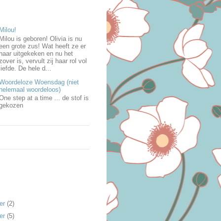
Milou!
Milou is geboren! Olivia is nu
een grote zus! Wat heeft ze er
naar uitgekeken en nu het
zover is, vervult zij haar rol vol
liefde. De hele d...
Woordeloze Woensdag (niet
helemaal woordeloos)
One step at a time ... de stof is
gekozen
er
(2)
er
(5)