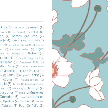
Artis
(8)
Award
(2)
autostoel
(1)
Bella the
hower
(1)
Beatrixpark
(1)
Bergen aan Zee
(7)
gen
(4)
efje
(4)
boos
(2)
Brief aan Olivia
(1)
ba
(1)
consultatiebureau
(1)
Duitsland
Eigen
pen
(1)
eetkamerstoelen
(1)
Fietsen
(4)
lmo
(1)
energie
(1)
Fotografie
(3)
fysiotherapie
(1)
Gap
ieuwjaar
(3)
Generatie 2010
(1)
Give Away
(2)
Goede Voornemens
et Marnixbad
(4)
ikea
(3)
IDFA
(1)
Kerst
(5)
kado
(2)
um
(1)
kapper
(1)
Ketting
(4)
Kinderboerderij
(1)
rapie
(6)
Koeien
(1)
Koninginnendag
nden
(2)
Manege
(2)
Mama-dag
(1)
Muziekles
anse griep
(4)
Milou
(1)
Granddad
(6)
ontdekken
Oma
(1)
Optutten
(2)
Overoma
(2)
(1)
Pasen
Plassen
(3)
Pop
(3)
Potje
(3)