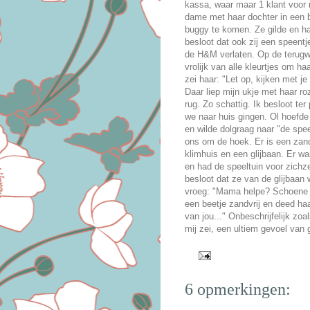
kassa, waar maar 1 klant voor 
dame met haar dochter in een b
buggy te komen. Ze gilde en h
besloot dat ook zij een speent
de H&M verlaten. Op de terugw
vrolijk van alle kleurtjes om h
zei haar: "Let op, kijken met je
Daar liep mijn ukje met haar r
rug. Zo schattig. Ik besloot te
we naar huis gingen. Ol hoefde
en wilde dolgraag naar "de spee
ons om de hoek. Er is een zan
klimhuis en een glijbaan. Er w
en had de speeltuin voor zichz
besloot dat ze van de glijbaan 
vroeg: "Mama helpe? Schoene a
een beetje zandvrij en deed haa
van jou..." Onbeschrijfelijk zo
mij zei, een ultiem gevoel van g
6 opmerkingen: