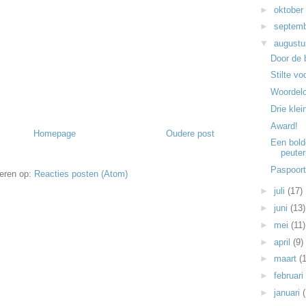
►
oktober
►
septem
▼
august
Door de 
Stilte vo
Woordel
Drie kle
Award!
Homepage
Oudere post
Een bold
peuter
Paspoor
eren op:
Reacties posten (Atom)
►
juli
(17)
►
juni
(13)
►
mei
(11)
►
april
(9)
►
maart
(
►
februari
►
januari