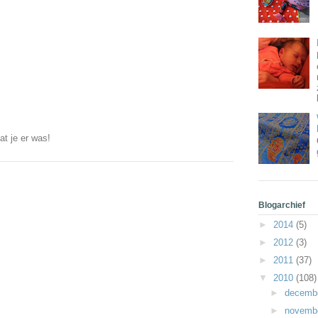
at je er was!
Blogarchief
►
2014
(5)
►
2012
(3)
►
2011
(37)
▼
2010
(108)
►
decemb
►
novemb