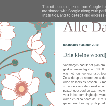
This site uses cookies from Google to 
are shared with Google along with per
statistics, and to detect and address 
Alle D
maandag 9 augustus 2010
Drie kleine woord
Vanmorgen had ik het plan om 
gaat op maandag al om 10:30 uu
was het nog heel erg rustig t
Ze wilde op de roltrap, ze wild
wilde de laarsjes passen. Ik m
schouders eronder gezet en er
puzzel gescoord en wat mooie 
voor in het campingbedje, want
waren en bijna naast de H&M st
geduld werd aardig op de proef