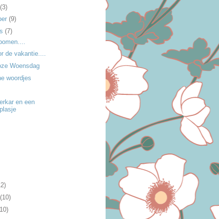
(3)
ber
(9)
us
(7)
bomen....
or de vakantie....
oze Woensdag
ine woordjes
erkar en een
plasje
t
12)
(10)
(10)