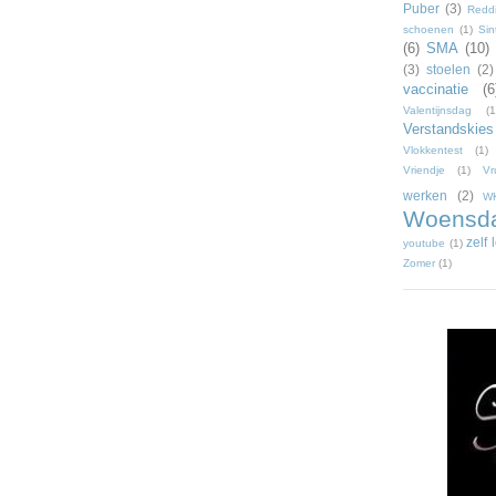
Puber
(3)
Reddi
schoenen
(1)
Sin
(6)
SMA
(10)
(3)
stoelen
(2)
vaccinatie
(6
Valentijnsdag
(1
Verstandskies
Vlokkentest
(1)
Vriendje
(1)
Vr
werken
(2)
W
Woensd
zelf
youtube
(1)
Zomer
(1)