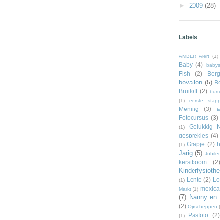
►
2009
(28)
Labels
AMBER Alert
(1)
Baby
(4)
babys
Fish
(2)
Ber
bevallen
(5)
Bo
Bruiloft
(2)
bum
(1)
eerste stap
Mening
(3)
E
Fotocursus
(3)
Gelukkig N
(1)
gesprekjes
(4)
Grapje
(2)
h
(1)
Jarig
(5)
Jubile
kerstboom
(2)
Kinderfysiothe
Lente
(2)
Lo
(1)
mexica
Markt
(1)
(7)
Nanny en 
(2)
Opscheppen
Pasfoto
(2)
(1)