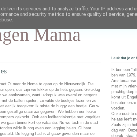
deliver its services and to analyze traffic. Your IP address and 
formance and security metrics to ensure quality of service, gen
abuse.
agen Mama
Leuk dat je er 
jes
Ik ben een "al
ben van 1979,
Amsterdamse.
met Ol naar de Hema te gaan op de Nieuwendijk. Die
met mijn vrien
r open, dus zijn we lekker op de fiets gegaan. Gelukkig
prachtig dorp 
oen we aankwamen, want ukkepuk was overal en nergens.
komt uit Enge
e met de ballen spelen, ze wilde de boekjes lezen en ze
besloten onze 
oet eerlijk toegeven: ik miste de buggy een beetje. Gauw
voeden.
 een gezellige draai aangegeven. We hebben een leuke
Onze oudste do
rompers gekocht. Ook een ledikantlakentje met vogeltjes
helaas leeft m
 we gaan binnenkort op vakantie. Nu we toch in de stad
Zoals zij in he
onden wilde ik nog even een legging halen. Ol haar
dag van. Onze
 gesteld. De legging had ik al gauw gevonden maar de
doerak, staat h