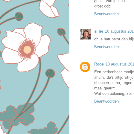
geniet van je kind..
groet cobi
Beantwoorden
sillie
10 augustus 201
oh je hart barst dan bi
Beantwoorden
Roos
10 augustus 20
Een herkenbaar rondje 
ahum, da's altijd stri
shoppen prima, tegen d
maal gaarrrr.
Wát een beloning, zo'n
Beantwoorden