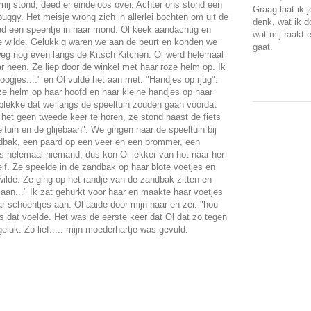
mij stond, deed er eindeloos over. Achter ons stond een
Graag laat ik 
uggy. Het meisje wrong zich in allerlei bochten om uit de
denk, wat ik d
ad een speentje in haar mond. Ol keek aandachtig en
wat mij raakt 
je wilde. Gelukkig waren we aan de beurt en konden we
gaat.
eg nog even langs de Kitsch Kitchen. Ol werd helemaal
aar heen. Ze liep door de winkel met haar roze helm op. Ik
 oogjes...." en Ol vulde het aan met: "Handjes op rjug".
oze helm op haar hoofd en haar kleine handjes op haar
r plekke dat we langs de speeltuin zouden gaan voordat
 het geen tweede keer te horen, ze stond naast de fiets
ltuin en de glijebaan". We gingen naar de speeltuin bij
dbak, een paard op een veer en een brommer, een
as helemaal niemand, dus kon Ol lekker van hot naar her
elf. Ze speelde in de zandbak op haar blote voetjes en
wilde. Ze ging op het randje van de zandbak zitten en
an..." Ik zat gehurkt voor haar en maakte haar voetjes
r schoentjes aan. Ol aaide door mijn haar en zei: "hou
als dat voelde. Het was de eerste keer dat Ol dat zo tegen
eluk. Zo lief..... mijn moederhartje was gevuld.