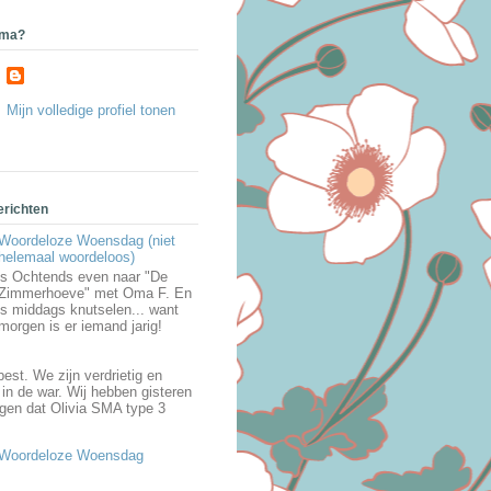
ama?
Mijn volledige profiel tonen
erichten
Woordeloze Woensdag (niet
helemaal woordeloos)
's Ochtends even naar "De
Zimmerhoeve" met Oma F. En
's middags knutselen... want
morgen is er iemand jarig!
best. We zijn verdrietig en
in de war. Wij hebben gisteren
egen dat Olivia SMA type 3
Woordeloze Woensdag