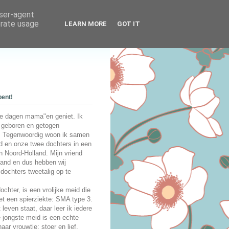
user-agent
erate usage
LEARN MORE
GOT IT
bent!
le dagen mama"en geniet. Ik
 geboren en getogen
 Tegenwoordig woon ik samen
d en onze twee dochters in een
in Noord-Holland. Mijn vriend
land en dus hebben wij
dochters tweetalig op te
chter, is een vrolijke meid die
et een spierziekte: SMA type 3.
t leven staat, daar leer ik iedere
 jongste meid is een echte
aar vrouwtje: stoer en lief.