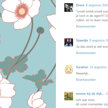
Diana
9 augustus 201
*smelt-smelt-smelt-sm
je toch in de ogen!!!! 
vullen, en te doen over
Beantwoorden
Sjaantje
9 augustus 2
Ja dan word je wel eve
Beantwoorden
Saralien
10 augustus
Heeerlijk...
Beantwoorden
wonen bij de dijk...
1
och wat mooi..
dit soort momenten zijn