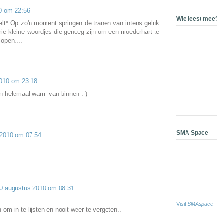
0 om 22:56
Wie leest mee
elt* Op zo'n moment springen de tranen van intens geluk
Drie kleine woordjes die genoeg zijn om een moederhart te
lopen....
010 om 23:18
n helemaal warm van binnen :-)
SMA Space
 2010 om 07:54
0 augustus 2010 om 08:31
Visit
SMAspace
 om in te lijsten en nooit weer te vergeten..