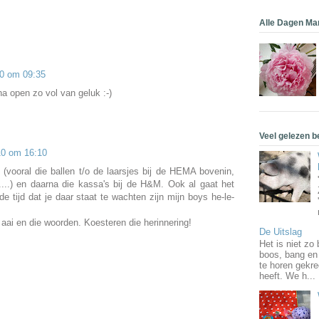
Alle Dagen M
0 om 09:35
jna open zo vol van geluk :-)
Veel gelezen b
10 om 16:10
(vooral die ballen t/o de laarsjes bij de HEMA bovenin,
jd....) en daarna die kassa's bij de H&M. Ook al gaat het
e tijd dat je daar staat te wachten zijn mijn boys he-le-
 aai en die woorden. Koesteren die herinnering!
De Uitslag
Het is niet zo 
boos, bang en 
te horen gekr
heeft. We h...