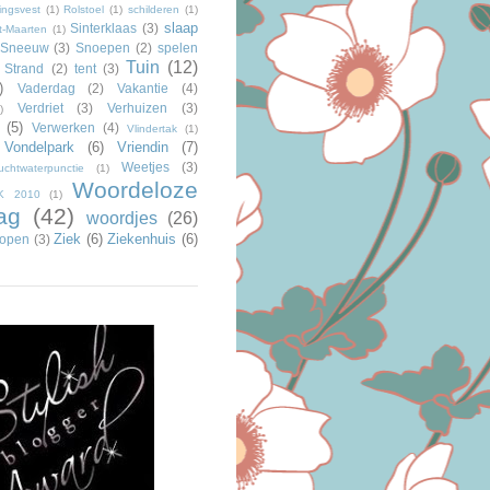
ngsvest
(1)
Rolstoel
(1)
schilderen
(1)
slaap
Sinterklaas
(3)
t-Maarten
(1)
Sneeuw
(3)
Snoepen
(2)
spelen
Tuin
(12)
Strand
(2)
tent
(3)
)
Vaderdag
(2)
Vakantie
(4)
Verdriet
(3)
Verhuizen
(3)
)
(5)
Verwerken
(4)
Vlindertak
(1)
Vondelpark
(6)
Vriendin
(7)
Weetjes
(3)
uchtwaterpunctie
(1)
Woordeloze
K 2010
(1)
ag
(42)
woordjes
(26)
Ziek
(6)
Ziekenhuis
(6)
 lopen
(3)