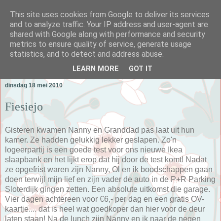
This site uses cookies from Google to deliver its services
and to analyze traffic. Your IP address and user-agent are
shared with Google along with performance and security
metrics to ensure quality of service, generate usage
Alle Dagen Mama
statistics, and to detect and address abuse.
LEARN MORE
GOT IT
dinsdag 18 mei 2010
Fiesiejo
Gisteren kwamen Nanny en Granddad pas laat uit hun
kamer. Ze hadden gelukkig lekker geslapen. Zo'n
logeerpartij is een goede test voor ons nieuwe Ikea
slaapbank en het lijkt erop dat hij door de test komt! Nadat
ze opgefrist waren zijn Nanny, Ol en ik boodschappen gaan
doen terwijl mijn lief en zijn vader de auto in de P+R Parking
Sloterdijk gingen zetten. Een absolute uitkomst die garage.
Vier dagen achtereen voor €6,- per dag en een gratis OV-
kaartje.... dat is heel wat goedkoper dan hier voor de deur
laten staan! Na de lunch zijn Nanny en ik naar de negen