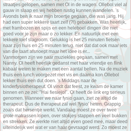
straatjes gelopen, samen met Ol in de wagen. Ollebol viel al
gauw in slaap en wij hebben rustig kunnen wandelen. 's
Avonds ben ik naar mijn broertje gegaan, die was jarig. Hij
had een super lekkere taart zelf (?!) gebakken. Was heerlijk,
met frambozen en spijs en een heleboel dingen die niet
goed voor je zijn maar o zo lekker. En natuurlijk met een
lekkere toef slagroom. Gelukkig is het 25 minuten fietsen
naar zijn huis en 25 minuten terug, niet dat dat ook maar iets
van die taart afsnoept maar het idee is er...
Vanmorgen zijn we naar muziekles gegaan, samen met
Nanny. Ol heeft heerlijk gedanst met haar vriendje en flink
kabaal weten te maken met een aantal bellen. Na de muziek
thuis een lunch voorgezet met vis en daarna kon Ollebol
lekker thuis een dut doen. 's Middags naar de
kinderfysiotherapeut. Ol vindt dat feest, ze kwam de kamer
binnen en ze zei: "Hai fiesiejo!". Ol heeft de link erg serieus
genomen. Wanneer we naar fysio gaan, ziet ze altijd de
therapeut. Dus de therapeut zal wel 'fysio' heten. Grappig
zoals dat hersentje werkt. Vandaag moest ze over twee
grote matrassen lopen, over stokjes stappen en veel bukken
en strekken. Ze werkte niet altijd even goed mee, maar deed
uiteindelijk wel wat er van haar gevraagd werd. Zo moest ze