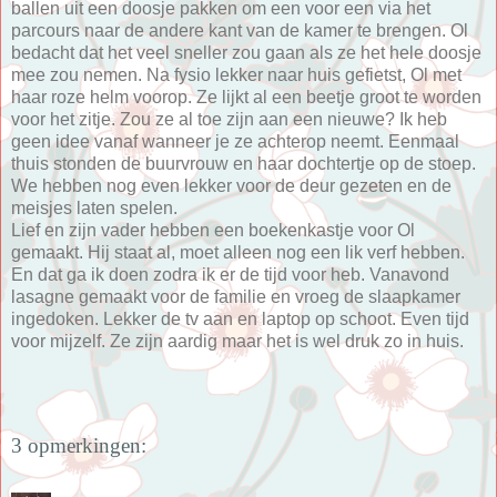
ballen uit een doosje pakken om een voor een via het
parcours naar de andere kant van de kamer te brengen. Ol
bedacht dat het veel sneller zou gaan als ze het hele doosje
mee zou nemen. Na fysio lekker naar huis gefietst, Ol met
haar roze helm voorop. Ze lijkt al een beetje groot te worden
voor het zitje. Zou ze al toe zijn aan een nieuwe? Ik heb
geen idee vanaf wanneer je ze achterop neemt. Eenmaal
thuis stonden de buurvrouw en haar dochtertje op de stoep.
We hebben nog even lekker voor de deur gezeten en de
meisjes laten spelen.
Lief en zijn vader hebben een boekenkastje voor Ol
gemaakt. Hij staat al, moet alleen nog een lik verf hebben.
En dat ga ik doen zodra ik er de tijd voor heb. Vanavond
lasagne gemaakt voor de familie en vroeg de slaapkamer
ingedoken. Lekker de tv aan en laptop op schoot. Even tijd
voor mijzelf. Ze zijn aardig maar het is wel druk zo in huis.
3 opmerkingen: