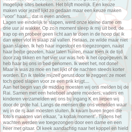
mogelijke sites bekeken. Het blijft moeilijk. Een keuze
maken voor jezelf lijkt zo gedaan maar een keuze maken
"voor" haar.... dat is even anders.
Lagen we eindelijk te slapen, werd onze kleine dame om
drie uur al wakker. Op zo'n moment sleep ik mij uit bed, de
trap op en probeer geen licht aan te doen in de hoop dat ik
dan weer vlot in slaap zal vallen. Helaas, ze wilde maar niet
gaan slapen. Ik heb haar ingestopt en toegezongen, naast
haar bedje gezeten, haar laten huilen, maar toen ik de tijd
door zag tikken en het vier uur was heb ik het opgegeven. Ik
heb haar bij ons in bed genomen. Ik weet het, not done!
Maar ik was zo moe en het lijkt of de nachten steeds korter
worden. En ik stelde mijzelf gerust door te zeggen: ze moet
toch goed slapen voor ze een prik krijgt....
Aan het begin van de middag moesten wij ons melden bij de
Rai. Samen met een heleboel andere moeders, vaders en
kinderen verzamelden wij ons bij ingang K en liepen wij
door de grote hal. Langs de mensen die ons vertelden waar
wij in de rij aan moesten sluiten. Ik kwam buren tegen die
foto's maakten van elkaar, "a kodak moment". Tijdens het
wachten werden we toegezongen door een dame en een
heer met gitaar. Ol keek aandachtig naar het koppel en hield