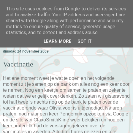
This site uses cookies from Google to deliver its services
and to analyze traffic. Your IP address and user-agent are
shared with Google along with performance and security
metrics to ensure quality of service, generate usage
Alle Dagen Mama
statistics, and to detect and address abuse.
LEARN MORE
GOT IT
dinsdag 24 november 2009
Vaccinatie
Het ene moment weet je wat te doen en het volgende
moment zit je samen op de bank om alles nog een keer door
te nemen. Nog een keertje om samen te praten en zeker te
weten dat we er gelijk over denken. Zo zaten wij gisteravond
tot half twee 's nachts nog op de bank te praten over de
vaccinatieronde waar Olivia voor is uitgenodigd. Na uren
praten, nog maar een keer Pendemrix opzoeken via Google
en de site van GlaxoSmithKline weer bekijken en nog een
keer praten. Ik had de verslagen gelezen over de
vaccinaties in Zweden. Alle brochures gelezen en alle