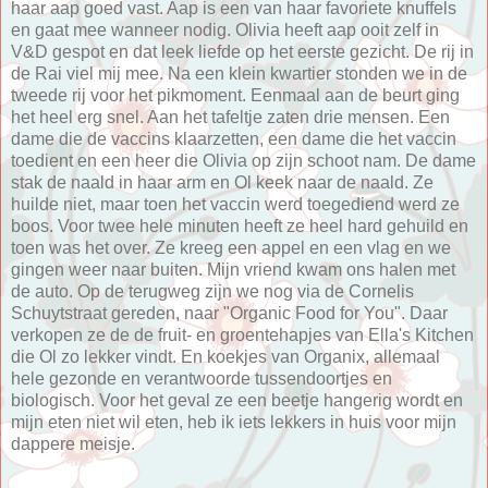
haar aap goed vast. Aap is een van haar favoriete knuffels
en gaat mee wanneer nodig. Olivia heeft aap ooit zelf in
V&D gespot en dat leek liefde op het eerste gezicht. De rij in
de Rai viel mij mee. Na een klein kwartier stonden we in de
tweede rij voor het pikmoment. Eenmaal aan de beurt ging
het heel erg snel. Aan het tafeltje zaten drie mensen. Een
dame die de vaccins klaarzetten, een dame die het vaccin
toedient en een heer die Olivia op zijn schoot nam. De dame
stak de naald in haar arm en Ol keek naar de naald. Ze
huilde niet, maar toen het vaccin werd toegediend werd ze
boos. Voor twee hele minuten heeft ze heel hard gehuild en
toen was het over. Ze kreeg een appel en een vlag en we
gingen weer naar buiten. Mijn vriend kwam ons halen met
de auto. Op de terugweg zijn we nog via de Cornelis
Schuytstraat gereden, naar "Organic Food for You". Daar
verkopen ze de de fruit- en groentehapjes van Ella's Kitchen
die Ol zo lekker vindt. En koekjes van Organix, allemaal
hele gezonde en verantwoorde tussendoortjes en
biologisch. Voor het geval ze een beetje hangerig wordt en
mijn eten niet wil eten, heb ik iets lekkers in huis voor mijn
dappere meisje.